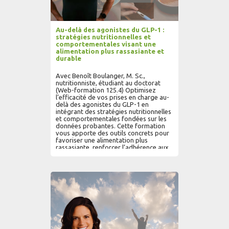
Au-delà des agonistes du GLP-1 :
stratégies nutritionnelles et
comportementales visant une
alimentation plus rassasiante et
durable
Avec Benoît Boulanger, M. Sc.,
nutritionniste, étudiant au doctorat
(Web-formation 125.4) Optimisez
l’efficacité de vos prises en charge au-
delà des agonistes du GLP-1 en
intégrant des stratégies nutritionnelles
et comportementales fondées sur les
données probantes. Cette formation
vous apporte des outils concrets pour
favoriser une alimentation plus
rassasiante, renforcer l’adhérence aux
changements de mode de vie et
accompagner vos patients vers une
perte de poids durable et des résultats
AJOUTER AU PANIER
LIRE PLUS...
cliniques pérennes.