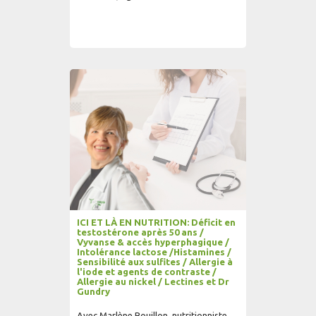
AJOUTER AU PANIER
LIRE PLUS...
ICI ET LÀ EN NUTRITION: Déficit en
testostérone après 50 ans /
Vyvanse & accès hyperphagique /
Intolérance lactose /Histamines /
Sensibilité aux sulfites / Allergie à
l'iode et agents de contraste /
Allergie au nickel / Lectines et Dr
Gundry
Avec Marlène Bouillon, nutritionniste