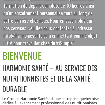
formation de départ complète de 10 heures ainsi
qu'un encadrement personnalisé tout au long de
votre carrière chez nous. Pour en savoir plus sur
nos services, veuillez nous contacter à l'adresse
info@harmoniesante.com en mettant comme objet
: "CV pour travailler chez NutriSimple".
BIENVENUE
HARMONIE SANTÉ – AU SERVICE DES
NUTRITIONNISTES ET DE LA SANTÉ
DURABLE
Le Groupe Harmonie Santé est une entreprise québécoise
dédiée à l’avancement professionnel des nutritionnistes-