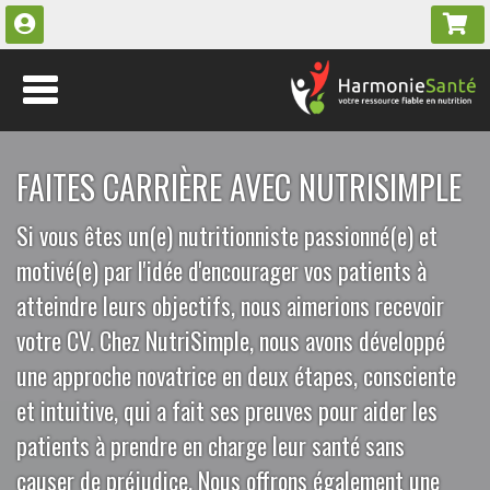
FAITES CARRIÈRE AVEC NUTRISIMPLE
Si vous êtes un(e) nutritionniste passionné(e) et
motivé(e) par l'idée d'encourager vos patients à
atteindre leurs objectifs, nous aimerions recevoir
votre CV. Chez NutriSimple, nous avons développé
une approche novatrice en deux étapes, consciente
et intuitive, qui a fait ses preuves pour aider les
patients à prendre en charge leur santé sans
causer de préjudice. Nous offrons également une