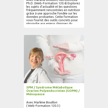
Ph.D. (Web-Formation 120.4) Explorez
les sujets d’actualité et les questions
fréquemment rencontrées en nutrition
grâce à une approche fondée sur les
données probantes. Cette formation
vous fournit des outils concrets pour
répondre aux enjeux cliniques du
quotidien et affiner vos
recommandations.
AJOUTER AU PANIER
LIRE PLUS...
SPM / Syndrome Métabolique
Ovarien Polyendocrinien (SOPM) /
Ménopause
Avec Marlène Bouillon
( Web-Formation 120.3 )