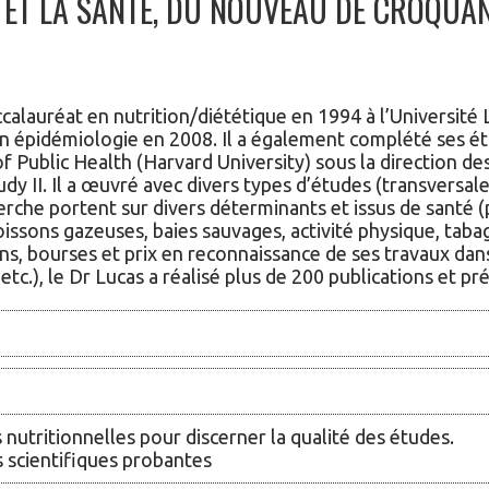
 ET LA SANTÉ, DU NOUVEAU DE CROQUA
alauréat en nutrition/diététique en 1994 à l’Université L
en épidémiologie en 2008. Il a également complété ses é
f Public Health (Harvard University) sous la direction des
dy II. Il a œuvré avec divers types d’études (transversal
rche portent sur divers déterminants et issus de santé (pr
ssons gazeuses, baies sauvages, activité physique, tabagis
ons, bourses et prix en reconnaissance de ses travaux da
tc.), le Dr Lucas a réalisé plus de 200 publications et pré
utritionnelles pour discerner la qualité des études.
s scientifiques probantes