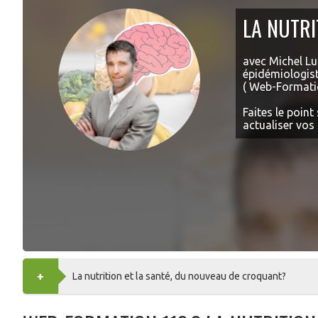
LA NUTRI
avec Michel L
épidémiologist
( Web-Formati
Faites le point
actualiser vos 
+
AJOUTER
La nutrition et la santé, du nouveau de croquant?
AU