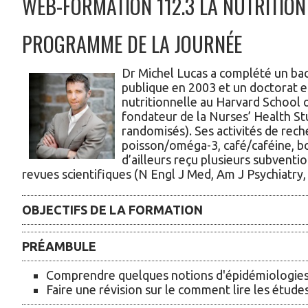
WEB-FORMATION 112.3 LA NUTRITION
PANIER
PROGRAMME DE LA JOURNÉE
Dr Michel Lucas a complété un bacc
publique en 2003 et un doctorat 
nutritionnelle au Harvard School o
fondateur de la Nurses’ Health Stu
randomisés). Ses activités de reche
poisson/oméga-3, café/caféine, boi
d’ailleurs reçu plusieurs subventi
revues scientifiques (N Engl J Med, Am J Psychiatry, e
OBJECTIFS DE LA FORMATION
PRÉAMBULE
Comprendre quelques notions d'épidémiologies n
Faire une révision sur le comment lire les étude